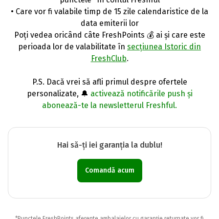
• Care vor fi valabile timp de 15 zile calendaristice de la
data emiterii lor
Poți vedea oricând câte FreshPoints 💰 ai și care este
perioada lor de valabilitate în
secțiunea Istoric din
FreshClub
.
P.S. Dacă vrei să afli primul despre ofertele
personalizate, 🔔
activează notificările push și
abonează-te la newsletterul Freshful.
Hai să-ți iei garanția la dublu!
Comandă acum
*Punctele FreshPoints aferente ambalajelor cu garanție returnate vor fi