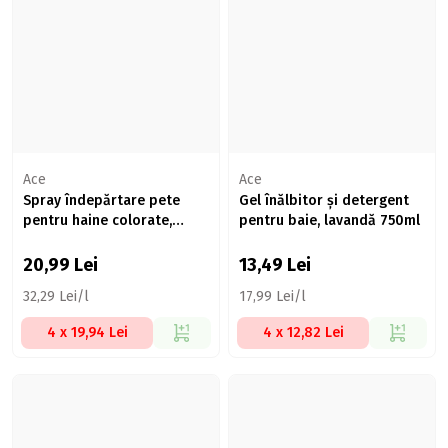
Ace
Ace
Spray îndepărtare pete
Gel înălbitor și detergent
pentru haine colorate,
pentru baie, lavandă 750ml
Booster 650ml
20,99
Lei
13,49
Lei
32,29 Lei/l
17,99 Lei/l
4 x 19,94 Lei
4 x 12,82 Lei