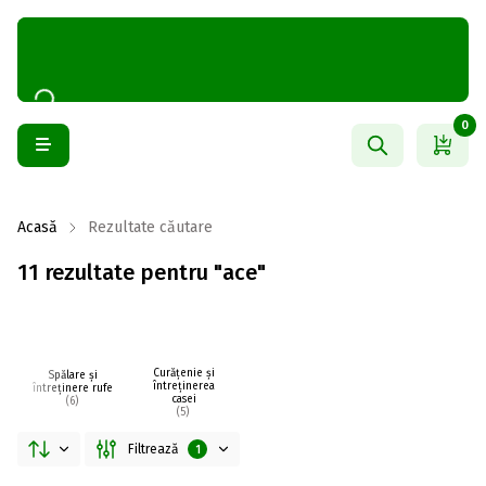
0
Acasă
Rezultate căutare
11 rezultate pentru "ace"
Curățenie și
Spălare și
întreținerea
întreținere rufe
casei
(6)
(5)
Filtrează
1