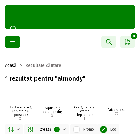
0
Acasă
Rezultate căutare
1 rezultat pentru "almondy"
Hârtie igienică,
Ceară, benzi și
Săpunuri și
Cafea și ceai
șervețele și
creme
geluri de duș
(1)
prosoape
depilatoare
(3)
(3)
(2)
Filtrează
Promo
Eco
1