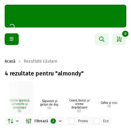
0
Acasă
Rezultate căutare
4 rezultate pentru "almondy"
Hârtie igienică,
Ceară, benzi și
Săpunuri și
Cafea și ceai
șervețele și
creme
geluri de duș
(1)
prosoape
depilatoare
(3)
(3)
(2)
Filtrează
Promo
Eco
2