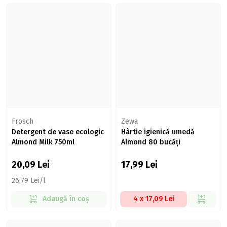
Frosch
Zewa
Detergent de vase ecologic
Hârtie igienică umedă
Almond Milk 750ml
Almond 80 bucăți
20,09
Lei
17,99
Lei
26,79 Lei/l
Adaugă în coș
4 x 17,09 Lei