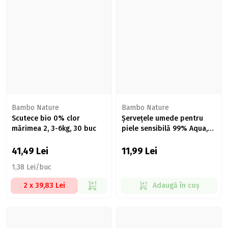
Bambo Nature
Bambo Nature
Scutece bio 0% clor
Șervețele umede pentru
mărimea 2, 3-6kg, 30 buc
piele sensibilă 99% Aqua,
52 buc
41,49
Lei
11,99
Lei
1,38 Lei/buc
2 x 39,83 Lei
Adaugă în coș