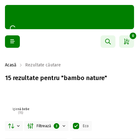
0
Acasă
Rezultate căutare
15 rezultate pentru "bambo nature"
Igienă bebe
(15)
Filtrează
Eco
3