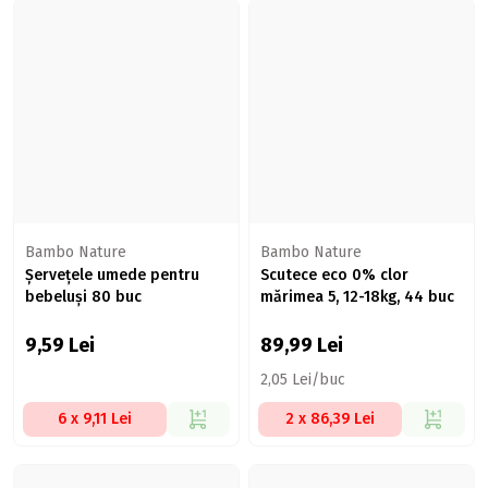
Bambo Nature
Bambo Nature
Șervețele umede pentru
Scutece eco 0% clor
bebeluși 80 buc
mărimea 5, 12-18kg, 44 buc
9,59
Lei
89,99
Lei
2,05 Lei/buc
6 x 9,11 Lei
2 x 86,39 Lei