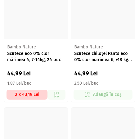
Bambo Nature
Bambo Nature
Scutece eco 0% clor
Scutece chiloțel Pants eco
mărimea 4, 7-14kg, 24 buc
0% clor mărimea 6, +18 kg,
18 buc
44,99
Lei
44,99
Lei
1,87 Lei/buc
2,50 Lei/buc
2 x 43,19 Lei
Adaugă în coș