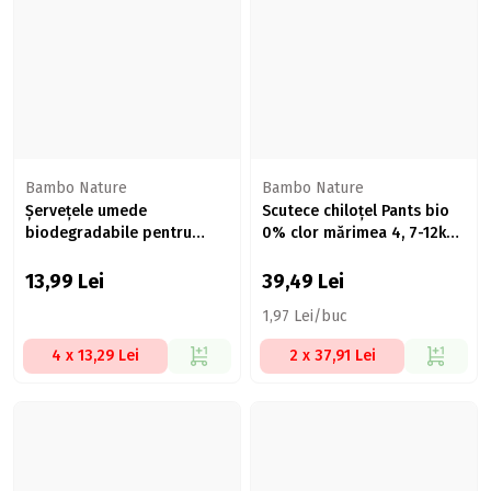
Bambo Nature
Bambo Nature
Șervețele umede
Scutece chiloțel Pants bio
biodegradabile pentru
0% clor mărimea 4, 7-12kg,
bebeluși 50 buc, 0% plastic
20 buc
13,99
Lei
39,49
Lei
1,97 Lei/buc
4 x 13,29 Lei
2 x 37,91 Lei