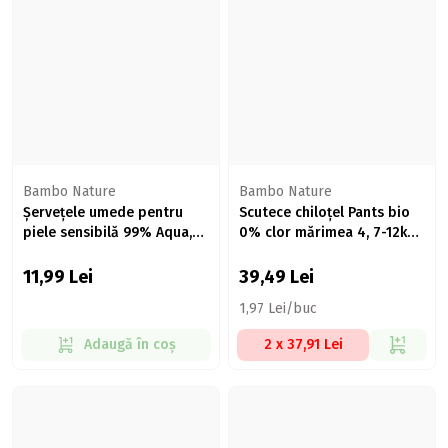
Bambo Nature
Bambo Nature
Șervețele umede pentru
Scutece chiloțel Pants bio
piele sensibilă 99% Aqua,
0% clor mărimea 4, 7-12kg,
52 buc
20 buc
11,99
Lei
39,49
Lei
1,97 Lei/buc
Adaugă în coș
2 x 37,91 Lei