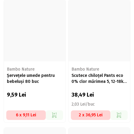
Bambo Nature
Bambo Nature
Șervețele umede pentru
Scutece chiloțel Pants eco
bebeluși 80 buc
0% clor mărimea 5, 12-18kg,
19 buc
9,59
Lei
38,49
Lei
2,03 Lei/buc
6 x 9,11 Lei
2 x 36,95 Lei