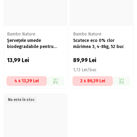
Bambo Nature
Bambo Nature
Șervețele umede
Scutece eco 0% clor
biodegradabile pentru
mărimea 3, 4-8kg, 52 buc
bebeluși 50 buc, 0% plastic
13,99
Lei
89,99
Lei
1,73 Lei/buc
4 x 13,29 Lei
2 x 86,39 Lei
Nu este în stoc