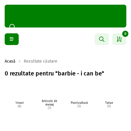
0
Acasă
Rezultate căutare
0 rezultate pentru "barbie - i can be"
Articole de
Vinuri
Puericultură
Tutun
În
menaj
(8)
(5)
(5)
(7)