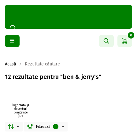
0
Acasă
Rezultate căutare
12 rezultate pentru "ben & jerry's"
Înghețată și
deserturi
congelate
(12)
Filtrează
1