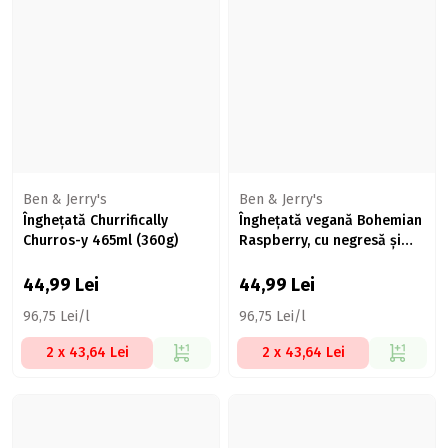
Ben & Jerry's
Ben & Jerry's
Înghețată Churrifically
Înghețată vegană Bohemian
Churros-y 465ml (360g)
Raspberry, cu negresă și
zmeură 465ml (403g)
44,99
Lei
44,99
Lei
96,75 Lei/l
96,75 Lei/l
2 x 43,64 Lei
2 x 43,64 Lei