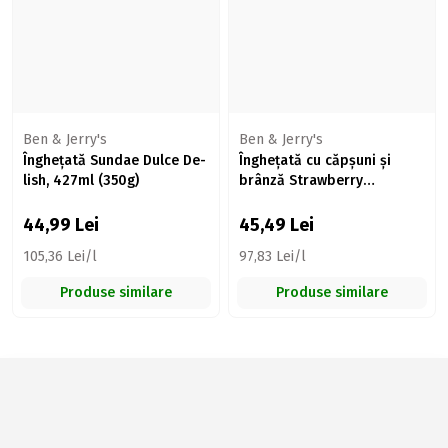
Ben & Jerry's
Ben & Jerry's
Înghețată Sundae Dulce De-
Înghețată cu căpșuni și
lish, 427ml (350g)
brânză Strawberry
Cheesecake, 465ml (416g)
44,99
Lei
45,49
Lei
105,36 Lei/l
97,83 Lei/l
Produse similare
Produse similare