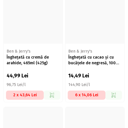
Ben & Jerry's
Ben & Jerry's
Înghețată cu cremă de
Înghețată cu cacao şi cu
arahide, 465ml (425g)
bucăţele de negresă, 100ml
(72g)
44,99
Lei
14,49
Lei
96,75 Lei/l
144,90 Lei/l
2 x 43,64 Lei
6 x 14,06 Lei