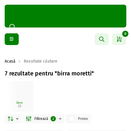
0
Acasă
Rezultate căutare
7 rezultate pentru "birra moretti"
Bere
(7)
Filtrează
Promo
2