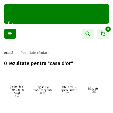
0
Acasă
Rezultate căutare
0 rezultate pentru "casa d'or"
Curățenie și
Legume și
Paste, orez și
Brânzeturi
întreținerea
fructe congelate
legume uscate
(16)
casei
(40)
(19)
(90)