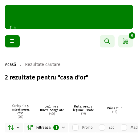
0
Acasă
Rezultate căutare
2 rezultate pentru "casa d'or"
Curățenie și
Legume și
Paste, orez și
Brânzeturi
întreținerea
fructe congelate
legume uscate
(16)
casei
(40)
(19)
(90)
Filtrează
Promo
Eco
Made
1