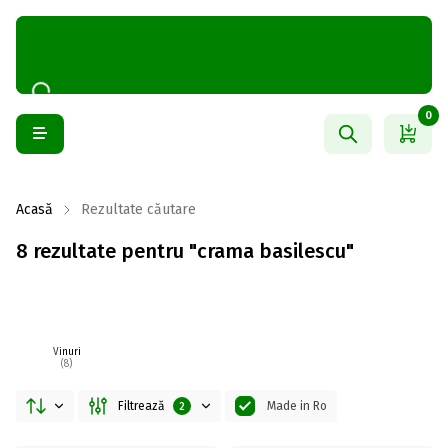
0
Acasă
Rezultate căutare
8 rezultate pentru "crama basilescu"
Vinuri
(8)
Filtrează
Made in Ro
2