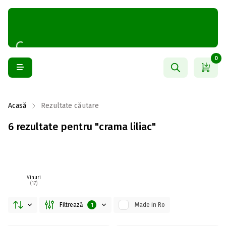
0
Acasă
Rezultate căutare
6 rezultate pentru "crama liliac"
Vinuri
(17)
Filtrează
Made in Ro
1