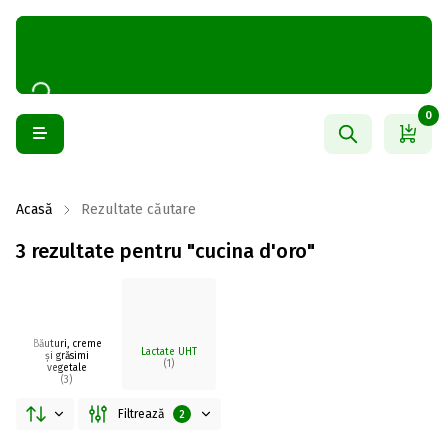
0
Acasă
Rezultate căutare
3 rezultate pentru "cucina d'oro"
Băuturi, creme
Lactate UHT
și grăsimi
(1)
vegetale
(3)
Filtrează
2