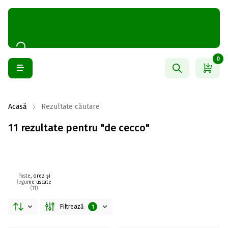
0
Acasă
Rezultate căutare
11 rezultate pentru "de cecco"
Paste, orez și
legume uscate
(11)
Filtrează
1