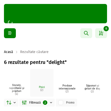
0
Acasă
Rezultate căutare
6 rezultate pentru "delight"
Biscuiți,
Produse
Săpunuri și
Pisici
Br
napolitane și
internaționale
geluri de duș
(2)
prăjituri
(2)
(2)
(4)
Filtrează
Promo
2