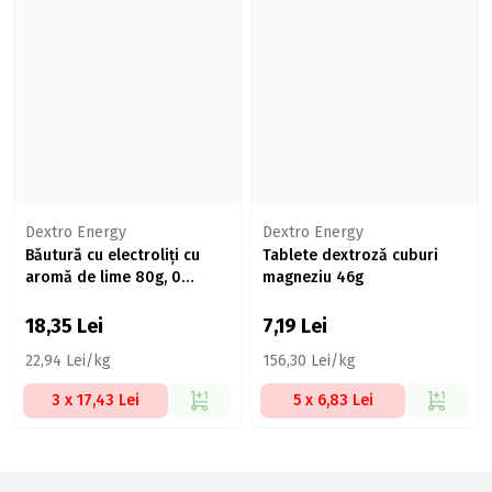
Dextro Energy
Dextro Energy
Băutură cu electroliți cu
Tablete dextroză cuburi
aromă de lime 80g, 0
magneziu 46g
calorii, 20 tablete
18,35
Lei
7,19
Lei
22,94 Lei/kg
156,30 Lei/kg
3 x 17,43 Lei
5 x 6,83 Lei