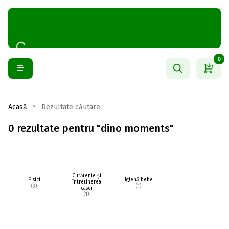
0
Acasă
Rezultate căutare
0 rezultate pentru "dino moments"
Curățenie și
Pisici
Igienă bebe
întreținerea
(3)
(1)
casei
(1)