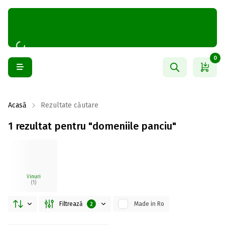
0
Acasă
Rezultate căutare
1 rezultat pentru "domeniile panciu"
Vinuri
(1)
Filtrează
Made in Ro
2