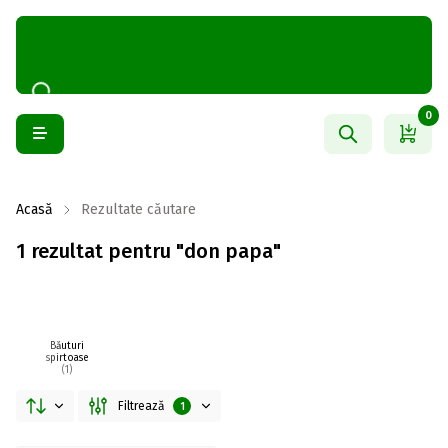
0
Acasă
Rezultate căutare
1 rezultat pentru "don papa"
Băuturi
spirtoase
(1)
Filtrează
1