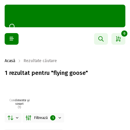
0
Acasă
Rezultate căutare
1 rezultat pentru "flying goose"
Condimente și
sosuri
(1)
Filtrează
1