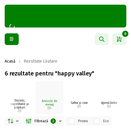
0
Acasă
Rezultate căutare
6 rezultate pentru "happy valley"
Biscuiți,
Articole de
Cafea și ceai
Igienă bebe
napolitane și
menaj
(2)
(2)
prăjituri
(5)
(7)
Filtrează
Promo
Eco
2