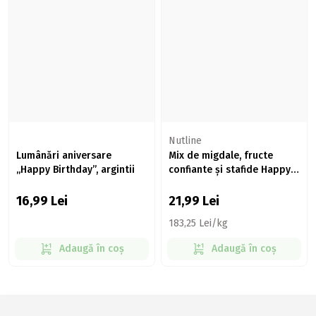
Nutline
Lumânări aniversare
Mix de migdale, fructe
„Happy Birthday”, argintii
confiante și stafide Happy
Mix 120g
16,99
Lei
21,99
Lei
183,25 Lei/kg
Adaugă în coș
Adaugă în coș