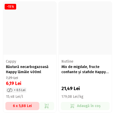
-15%
Cappy
Nutline
Băutură necarbogazoasă
Mix de migdale, fructe
Happy lămâie 400ml
confiante și stafide Happy
Mix 120g
7,29
Lei
6,19
Lei
21,49
Lei
+ 0.5 Lei
15,48 Lei/l
179,08 Lei/kg
6 x 5,88 Lei
Adaugă în coș