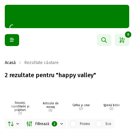
0
Acasă
Rezultate căutare
2 rezultate pentru "happy valley"
Biscuiți,
Articole de
Cafea și ceai
Igienă bebe
napolitane și
menaj
(2)
(2)
prăjituri
(5)
(7)
Filtrează
Promo
Eco
2