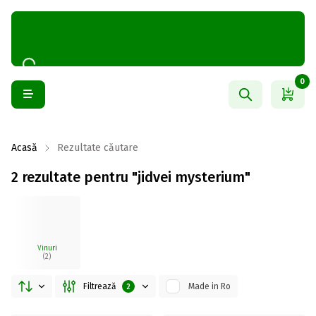
0
Acasă
Rezultate căutare
2 rezultate pentru "jidvei mysterium"
Vinuri
(2)
Filtrează
Made in Ro
2