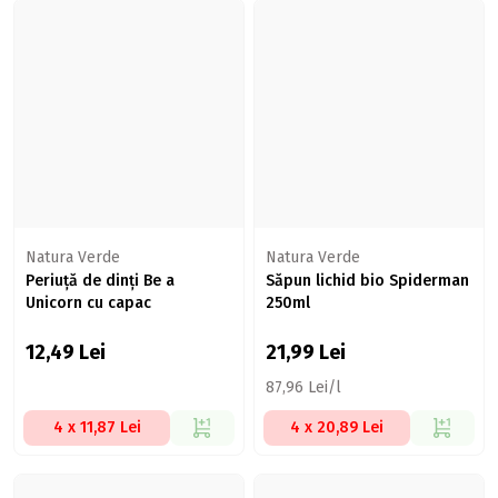
Natura Verde
Natura Verde
Periuță de dinți Be a
Săpun lichid bio Spiderman
Unicorn cu capac
250ml
12,49
Lei
21,99
Lei
87,96 Lei/l
4 x 11,87 Lei
4 x 20,89 Lei