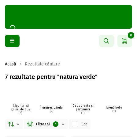
0
Acasă
Rezultate căutare
7 rezultate pentru "natura verde"
Săpunuri și
Deodorante și
Îngrijirea părului
Igienă bebe
I
geluri de duș
parfumuri
(2)
(1)
(2)
(1)
Filtrează
Eco
1