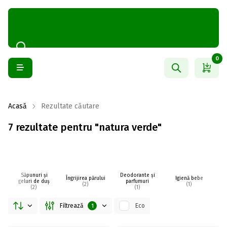
0
Acasă
Rezultate căutare
7 rezultate pentru "natura verde"
Săpunuri și
Deodorante și
Îngrijirea părului
Igienă bebe
I
geluri de duș
parfumuri
(2)
(1)
(2)
(1)
Filtrează
Eco
1