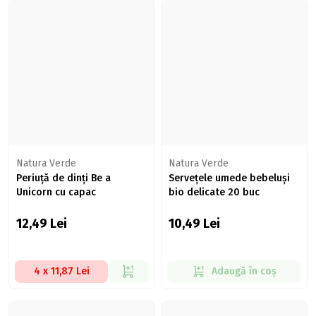
Natura Verde
Natura Verde
Periuță de dinți Be a
Servețele umede bebeluși
Unicorn cu capac
bio delicate 20 buc
12,49
Lei
10,49
Lei
4 x 11,87 Lei
Adaugă în coș