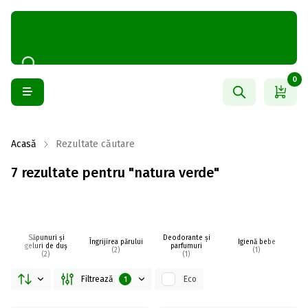
0
Acasă
Rezultate căutare
7 rezultate pentru "natura verde"
Săpunuri și
Deodorante și
Îngrijirea părului
Igienă bebe
I
geluri de duș
parfumuri
(2)
(1)
(2)
(1)
Filtrează
Eco
1