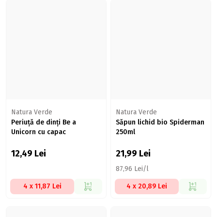
Natura Verde
Natura Verde
Periuță de dinți Be a
Săpun lichid bio Spiderman
Unicorn cu capac
250ml
12,49
Lei
21,99
Lei
87,96 Lei/l
4 x 11,87 Lei
4 x 20,89 Lei