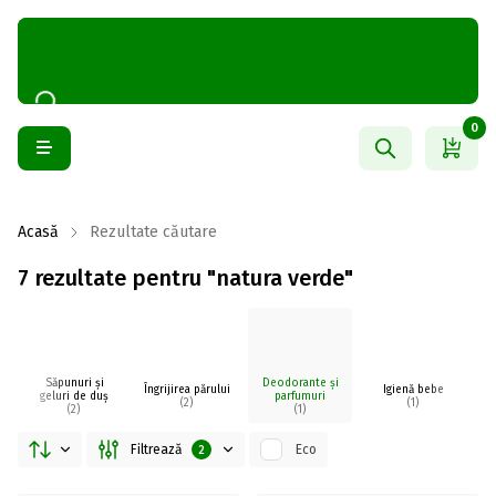
0
Acasă
Rezultate căutare
7 rezultate pentru "natura verde"
Săpunuri și
Deodorante și
Îngrijirea părului
Igienă bebe
I
geluri de duș
parfumuri
(2)
(1)
(2)
(1)
Filtrează
Eco
2