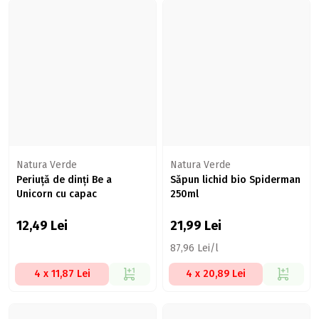
Natura Verde
Natura Verde
Periuță de dinți Be a
Săpun lichid bio Spiderman
Unicorn cu capac
250ml
12,49
Lei
21,99
Lei
87,96 Lei/l
4 x 11,87 Lei
4 x 20,89 Lei