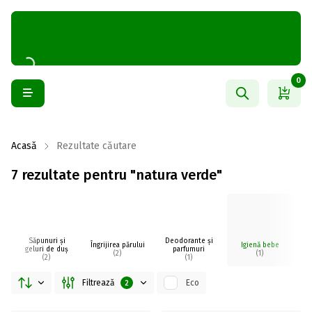
0
Acasă
Rezultate căutare
7 rezultate pentru "natura verde"
Săpunuri și
Deodorante și
Îngrijirea părului
Igienă bebe
I
geluri de duș
parfumuri
(2)
(1)
(2)
(1)
Filtrează
Eco
2