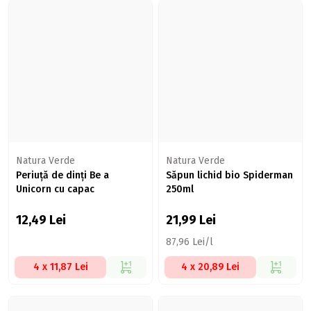
Natura Verde
Natura Verde
Periuță de dinți Be a
Săpun lichid bio Spiderman
Unicorn cu capac
250ml
12,49
Lei
21,99
Lei
87,96 Lei/l
4 x 11,87 Lei
4 x 20,89 Lei