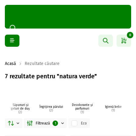
0
Acasă
Rezultate căutare
7 rezultate pentru "natura verde"
Săpunuri și
Deodorante și
Îngrijirea părului
Igienă bebe
I
geluri de duș
parfumuri
(2)
(1)
(2)
(1)
Filtrează
Eco
1