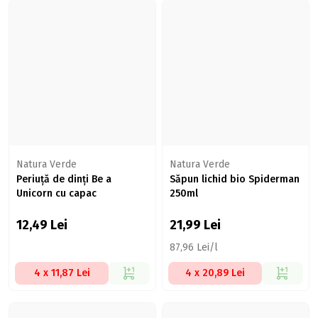
Natura Verde
Natura Verde
Periuță de dinți Be a
Săpun lichid bio Spiderman
Unicorn cu capac
250ml
12,49
Lei
21,99
Lei
87,96 Lei/l
4 x 11,87 Lei
4 x 20,89 Lei