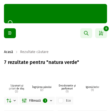
0
Acasă
Rezultate căutare
7 rezultate pentru "natura verde"
Săpunuri și
Deodorante și
Îngrijirea părului
Igienă bebe
I
geluri de duș
parfumuri
(2)
(1)
(2)
(1)
Filtrează
Eco
1