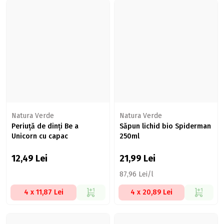
Natura Verde
Natura Verde
Periuță de dinți Be a
Săpun lichid bio Spiderman
Unicorn cu capac
250ml
12,49
Lei
21,99
Lei
87,96 Lei/l
4 x 11,87 Lei
4 x 20,89 Lei