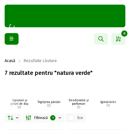
0
Acasă
Rezultate căutare
7 rezultate pentru "natura verde"
Săpunuri și
Deodorante și
Îngrijirea părului
Igienă bebe
I
geluri de duș
parfumuri
(2)
(1)
(2)
(1)
Filtrează
Eco
1