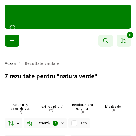
0
Acasă
Rezultate căutare
7 rezultate pentru "natura verde"
Săpunuri și
Deodorante și
Îngrijirea părului
Igienă bebe
I
geluri de duș
parfumuri
(2)
(1)
(2)
(1)
Filtrează
Eco
1