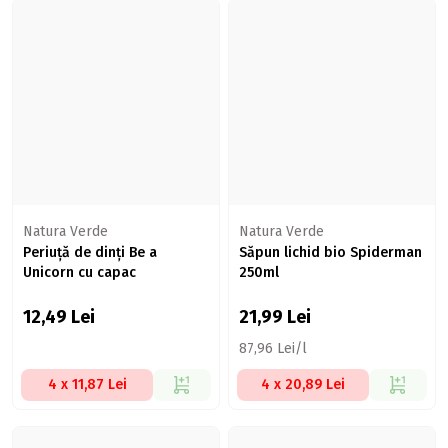
Natura Verde
Natura Verde
Periuță de dinți Be a
Săpun lichid bio Spiderman
Unicorn cu capac
250ml
12,49
Lei
21,99
Lei
87,96 Lei/l
4 x 11,87 Lei
4 x 20,89 Lei