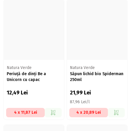
Natura Verde
Natura Verde
Periuță de dinți Be a
Săpun lichid bio Spiderman
Unicorn cu capac
250ml
12,49
Lei
21,99
Lei
87,96 Lei/l
4 x 11,87 Lei
4 x 20,89 Lei