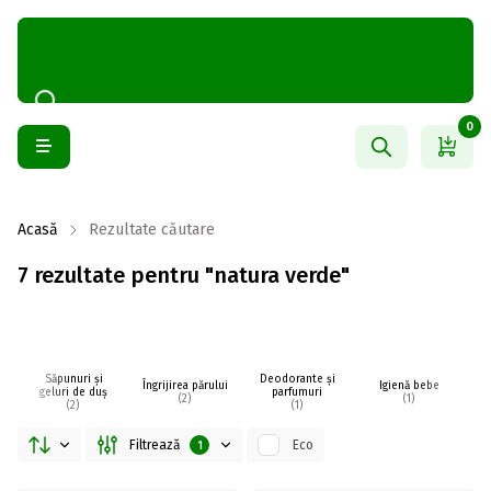
0
Acasă
Rezultate căutare
7 rezultate pentru "natura verde"
Săpunuri și
Deodorante și
Îngrijirea părului
Igienă bebe
I
geluri de duș
parfumuri
(2)
(1)
(2)
(1)
Filtrează
Eco
1