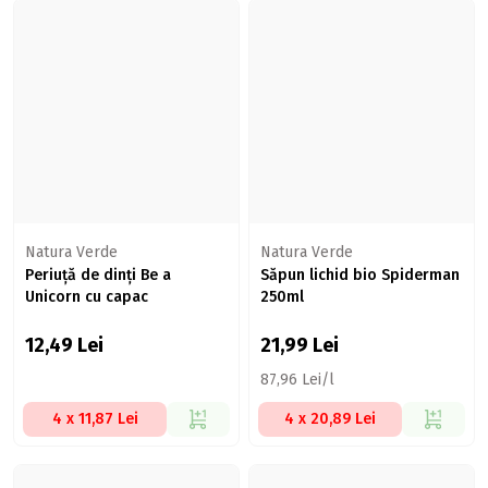
Natura Verde
Natura Verde
Periuță de dinți Be a
Săpun lichid bio Spiderman
Unicorn cu capac
250ml
12,49
Lei
21,99
Lei
87,96 Lei/l
4 x 11,87 Lei
4 x 20,89 Lei