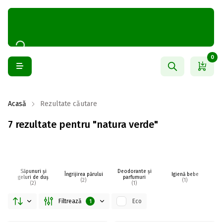
0
Acasă
Rezultate căutare
7 rezultate pentru "natura verde"
Săpunuri și
Deodorante și
Îngrijirea părului
Igienă bebe
I
geluri de duș
parfumuri
(2)
(1)
(2)
(1)
Filtrează
Eco
1