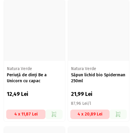
Natura Verde
Natura Verde
Periuță de dinți Be a
Săpun lichid bio Spiderman
Unicorn cu capac
250ml
12,49
Lei
21,99
Lei
87,96 Lei/l
4 x 11,87 Lei
4 x 20,89 Lei