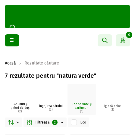
0
Acasă
Rezultate căutare
7 rezultate pentru "natura verde"
Săpunuri și
Deodorante și
Îngrijirea părului
Igienă bebe
I
geluri de duș
parfumuri
(2)
(1)
(2)
(1)
Filtrează
Eco
2