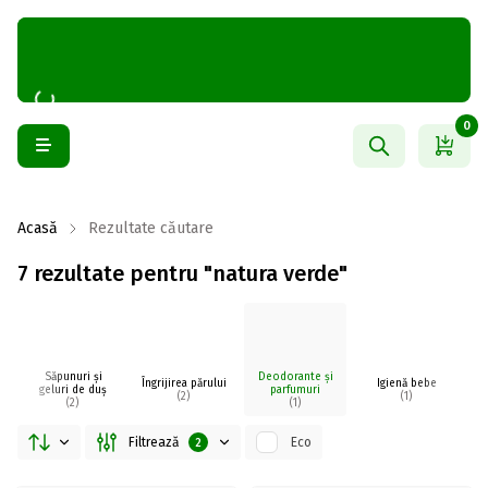
0
Acasă
Rezultate căutare
7 rezultate pentru "natura verde"
Săpunuri și
Deodorante și
Îngrijirea părului
Igienă bebe
I
geluri de duș
parfumuri
(2)
(1)
(2)
(1)
Filtrează
Eco
2