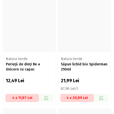
Natura Verde
Natura Verde
Periuță de dinți Be a
Săpun lichid bio Spiderman
Unicorn cu capac
250ml
12,49
Lei
21,99
Lei
87,96 Lei/l
4 x 11,87 Lei
4 x 20,89 Lei