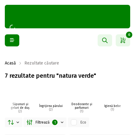
0
Acasă
Rezultate căutare
7 rezultate pentru "natura verde"
Săpunuri și
Deodorante și
Îngrijirea părului
Igienă bebe
I
geluri de duș
parfumuri
(2)
(1)
(2)
(1)
Filtrează
Eco
1