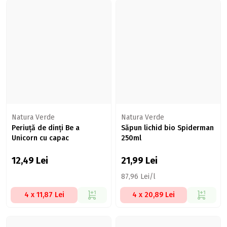
Natura Verde
Natura Verde
Periuță de dinți Be a
Săpun lichid bio Spiderman
Unicorn cu capac
250ml
12,49
Lei
21,99
Lei
87,96 Lei/l
4 x 11,87 Lei
4 x 20,89 Lei