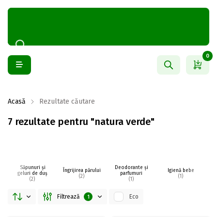
0
Acasă
Rezultate căutare
7 rezultate pentru "natura verde"
Săpunuri și
Deodorante și
Îngrijirea părului
Igienă bebe
I
geluri de duș
parfumuri
(2)
(1)
(2)
(1)
Filtrează
Eco
1