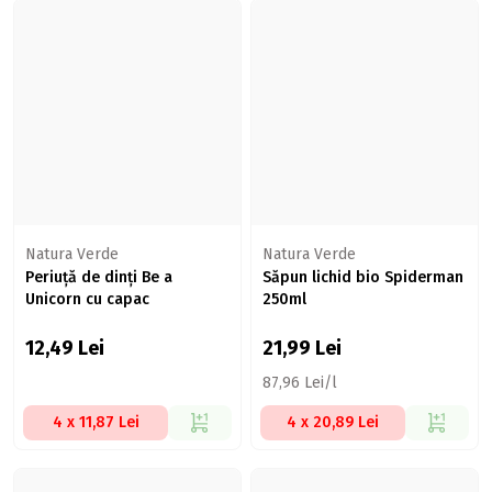
Natura Verde
Natura Verde
Periuță de dinți Be a
Săpun lichid bio Spiderman
Unicorn cu capac
250ml
12,49
Lei
21,99
Lei
87,96 Lei/l
4 x 11,87 Lei
4 x 20,89 Lei