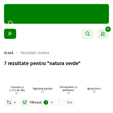
0
Acasă
Rezultate căutare
7 rezultate pentru "natura verde"
Săpunuri și
Deodorante și
Îngrijirea părului
Igienă bebe
I
geluri de duș
parfumuri
(2)
(1)
(2)
(1)
Filtrează
Eco
1