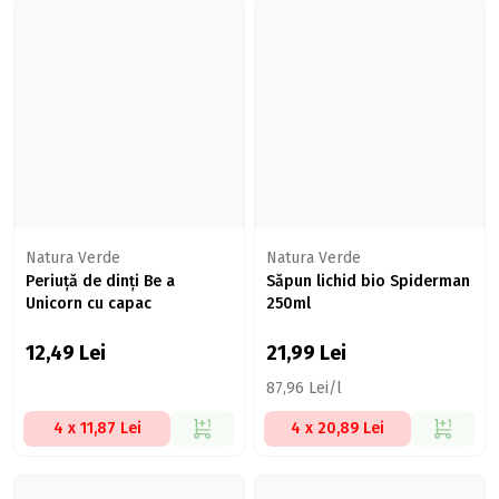
Natura Verde
Natura Verde
Periuță de dinți Be a
Săpun lichid bio Spiderman
Unicorn cu capac
250ml
12,49
Lei
21,99
Lei
87,96 Lei/l
4 x 11,87 Lei
4 x 20,89 Lei