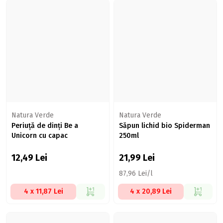
Natura Verde
Natura Verde
Periuță de dinți Be a
Săpun lichid bio Spiderman
Unicorn cu capac
250ml
12,49
Lei
21,99
Lei
87,96 Lei/l
4 x 11,87 Lei
4 x 20,89 Lei