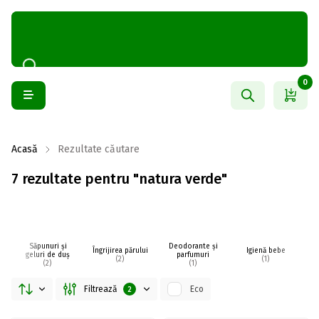
0
Acasă
Rezultate căutare
7 rezultate pentru "natura verde"
Săpunuri și
Deodorante și
Îngrijirea părului
Igienă bebe
I
geluri de duș
parfumuri
(2)
(1)
(2)
(1)
Filtrează
Eco
2