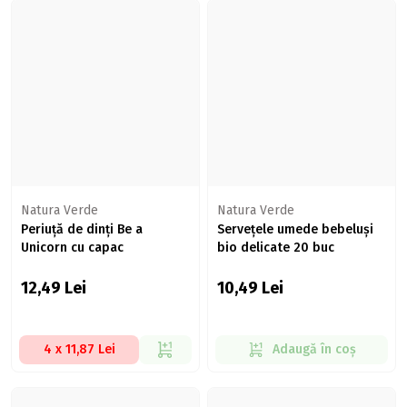
Natura Verde
Natura Verde
Periuță de dinți Be a
Servețele umede bebeluși
Unicorn cu capac
bio delicate 20 buc
12,49
Lei
10,49
Lei
4 x 11,87 Lei
Adaugă în coș