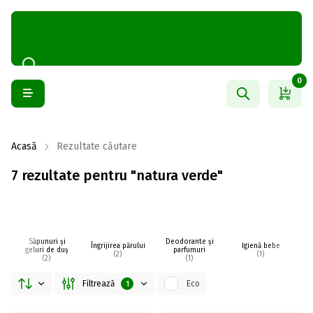
0
Acasă
Rezultate căutare
7 rezultate pentru "natura verde"
Săpunuri și
Deodorante și
Îngrijirea părului
Igienă bebe
I
geluri de duș
parfumuri
(2)
(1)
(2)
(1)
Filtrează
Eco
1