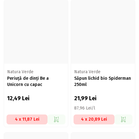
Natura Verde
Natura Verde
Periuță de dinți Be a
Săpun lichid bio Spiderman
Unicorn cu capac
250ml
12,49
Lei
21,99
Lei
87,96 Lei/l
4 x 11,87 Lei
4 x 20,89 Lei