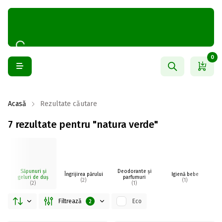
0
Acasă
Rezultate căutare
7 rezultate pentru "natura verde"
Săpunuri și
Deodorante și
Îngrijirea părului
Igienă bebe
I
geluri de duș
parfumuri
(2)
(1)
(2)
(1)
Filtrează
Eco
2