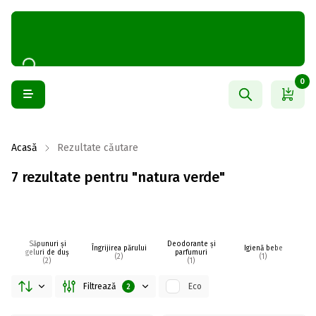
0
Acasă
Rezultate căutare
7 rezultate pentru "natura verde"
Săpunuri și
Deodorante și
Îngrijirea părului
Igienă bebe
I
geluri de duș
parfumuri
(2)
(1)
(2)
(1)
Filtrează
Eco
2