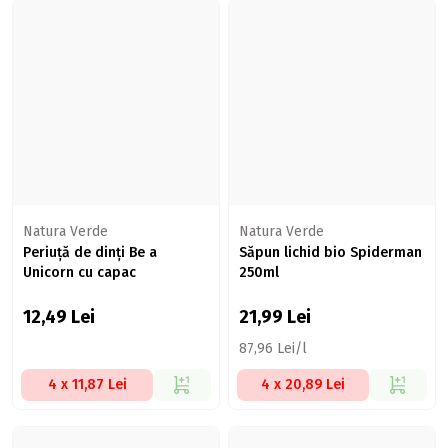
Natura Verde
Natura Verde
Periuță de dinți Be a
Săpun lichid bio Spiderman
Unicorn cu capac
250ml
12,49
Lei
21,99
Lei
87,96 Lei/l
4 x 11,87 Lei
4 x 20,89 Lei