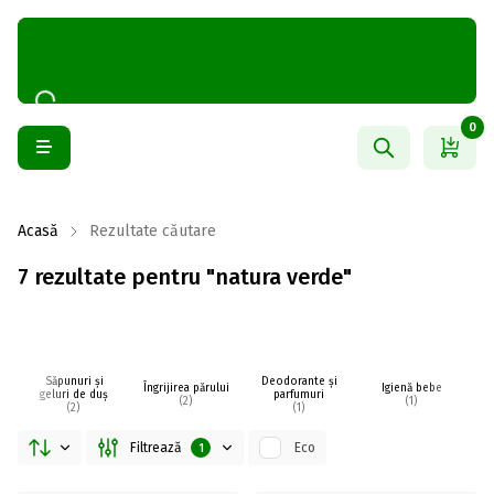
0
Acasă
Rezultate căutare
7 rezultate pentru "natura verde"
Săpunuri și
Deodorante și
Îngrijirea părului
Igienă bebe
I
geluri de duș
parfumuri
(2)
(1)
(2)
(1)
Filtrează
Eco
1