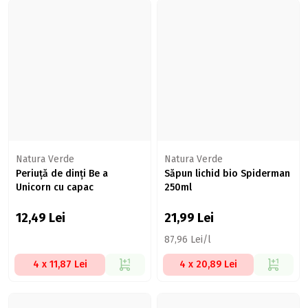
Natura Verde
Natura Verde
Periuță de dinți Be a
Săpun lichid bio Spiderman
Unicorn cu capac
250ml
12,49
Lei
21,99
Lei
87,96 Lei/l
4 x 11,87 Lei
4 x 20,89 Lei