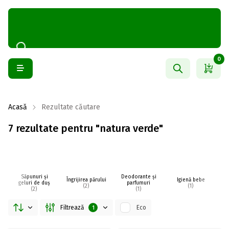
0
Acasă
Rezultate căutare
7 rezultate pentru "natura verde"
Săpunuri și
Deodorante și
Îngrijirea părului
Igienă bebe
I
geluri de duș
parfumuri
(2)
(1)
(2)
(1)
Filtrează
Eco
1