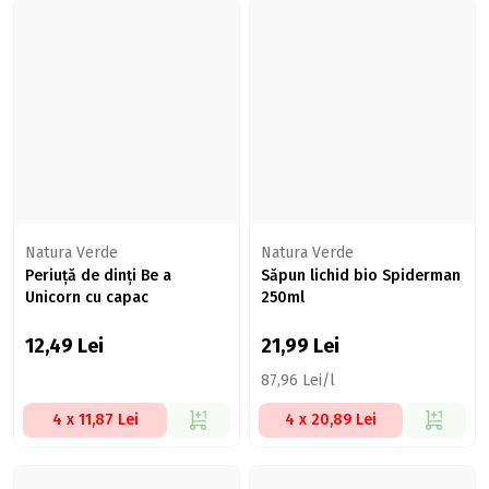
Natura Verde
Natura Verde
Periuță de dinți Be a
Săpun lichid bio Spiderman
Unicorn cu capac
250ml
12,49
Lei
21,99
Lei
87,96 Lei/l
4 x 11,87 Lei
4 x 20,89 Lei