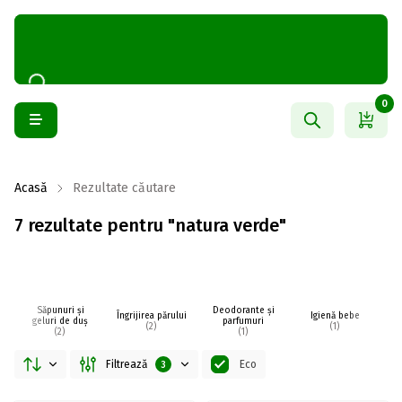
0
Acasă
Rezultate căutare
7 rezultate pentru "natura verde"
Săpunuri și
Deodorante și
Îngrijirea părului
Igienă bebe
I
geluri de duș
parfumuri
(2)
(1)
(2)
(1)
Filtrează
Eco
3