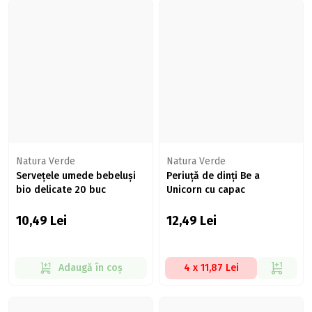
Natura Verde
Natura Verde
Servețele umede bebeluși
Periuță de dinți Be a
bio delicate 20 buc
Unicorn cu capac
10,49
Lei
12,49
Lei
Adaugă în coș
4 x 11,87 Lei