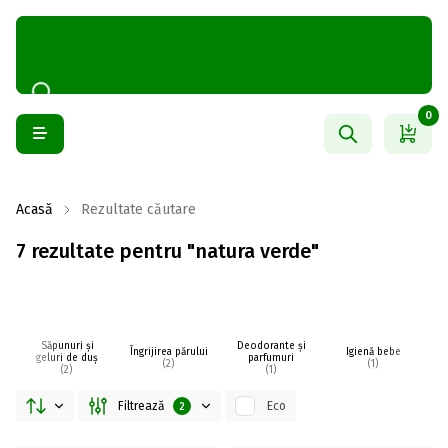
0
Acasă
Rezultate căutare
7 rezultate pentru "natura verde"
Săpunuri și
Deodorante și
Îngrijirea părului
Igienă bebe
I
geluri de duș
parfumuri
(2)
(1)
(2)
(1)
Filtrează
Eco
2