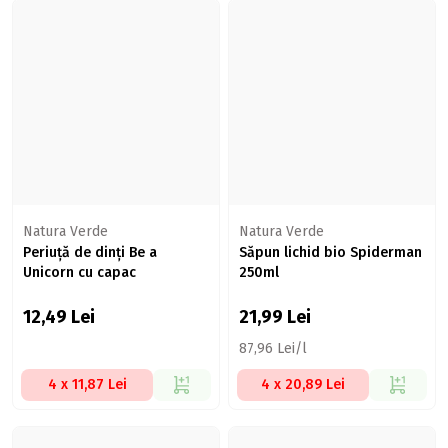
Natura Verde
Natura Verde
Periuță de dinți Be a
Săpun lichid bio Spiderman
Unicorn cu capac
250ml
12,49
Lei
21,99
Lei
87,96 Lei/l
4 x 11,87 Lei
4 x 20,89 Lei