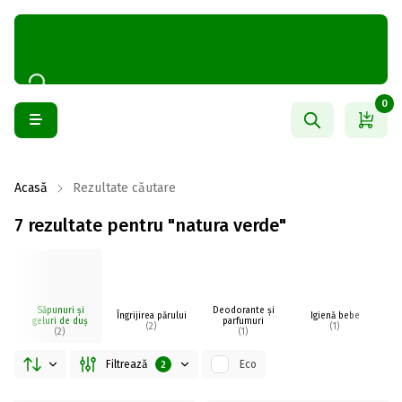
0
Acasă
Rezultate căutare
7 rezultate pentru "natura verde"
Săpunuri și
Deodorante și
Îngrijirea părului
Igienă bebe
I
geluri de duș
parfumuri
(2)
(1)
(2)
(1)
Filtrează
Eco
2