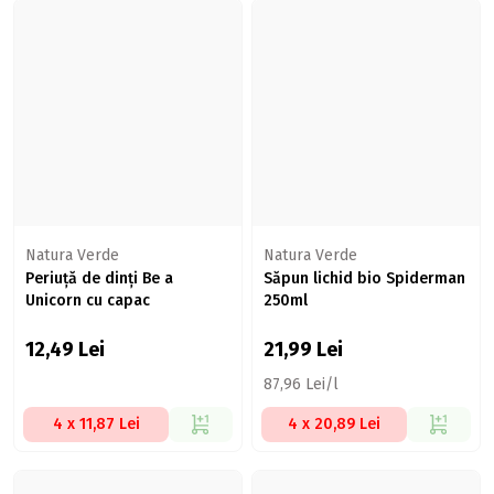
Natura Verde
Natura Verde
Periuță de dinți Be a
Săpun lichid bio Spiderman
Unicorn cu capac
250ml
12,49
Lei
21,99
Lei
87,96 Lei/l
4 x 11,87 Lei
4 x 20,89 Lei