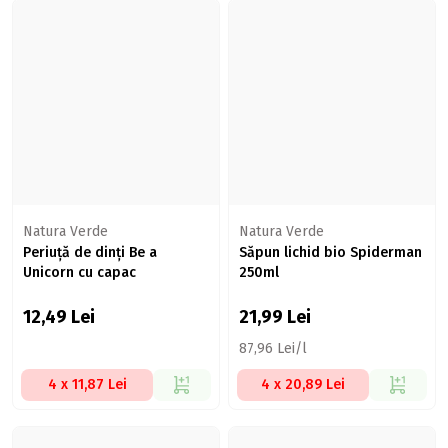
Natura Verde
Natura Verde
Periuță de dinți Be a
Săpun lichid bio Spiderman
Unicorn cu capac
250ml
12,49
Lei
21,99
Lei
87,96 Lei/l
4 x 11,87 Lei
4 x 20,89 Lei