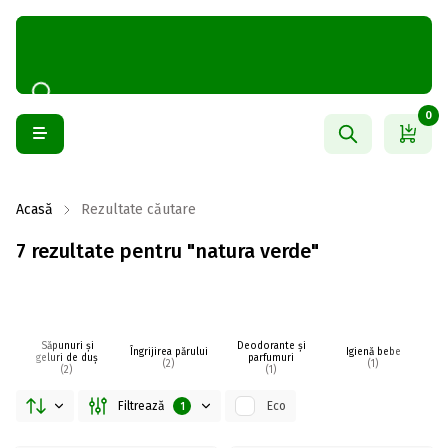
0
Acasă
Rezultate căutare
7 rezultate pentru "natura verde"
Săpunuri și
Deodorante și
Îngrijirea părului
Igienă bebe
I
geluri de duș
parfumuri
(2)
(1)
(2)
(1)
Filtrează
Eco
1